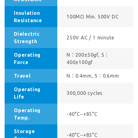
Insulation
100MΩ Min. 500V DC
Resistance
Dielectric
250V AC / 1 minute
Strength
Operating
N：200±50gf, S：
Force
400±100gf
Travel
N：0.4mm, S：0.6mm
Operating
300,000 cycles
Life
Operating
-40°C~+85°C
Temp.
Storage
-40°C~+85°C