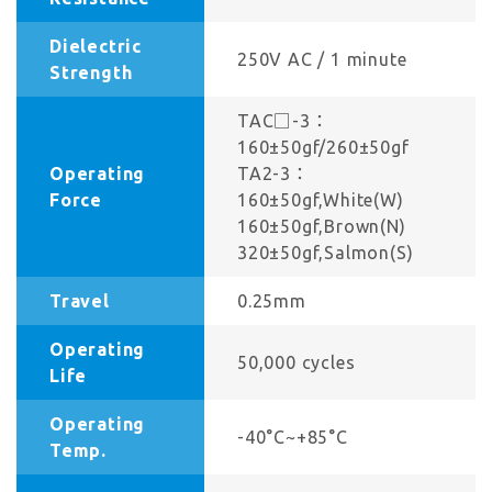
Dielectric
250V AC / 1 minute
Strength
TAC□-3：
160±50gf/260±50gf
Operating
TA2-3：
Force
160±50gf,White(W)
160±50gf,Brown(N)
320±50gf,Salmon(S)
Travel
0.25mm
Operating
50,000 cycles
Life
Operating
-40°C~+85°C
Temp.