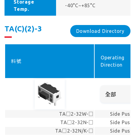
Storage
-40°C~+85°C
Temp.
TA(C)(2)-3
Download Directory
Operating
料號
Direction
TA□2-32W-□
Side Push
TA□2-32N-□
Side Push
TA□2-32N/K-□
Side Push