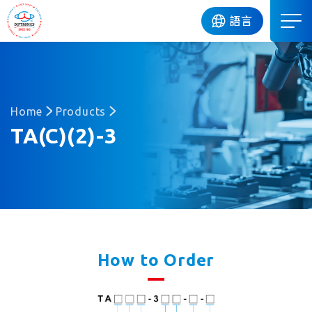
DIP
語言
Home
Products
TA(C)(2)-3
How to Order