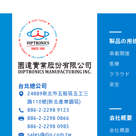
製品の用
車載関連
医療
クラウド
安全
台北總公司
24889新北市五股區五工三
路110號(新北產業園區)
886-2-2298 9123
会社概要
886-2-2298 0866
886-2-2298 0985
会社概要
sales@dip.com.tw