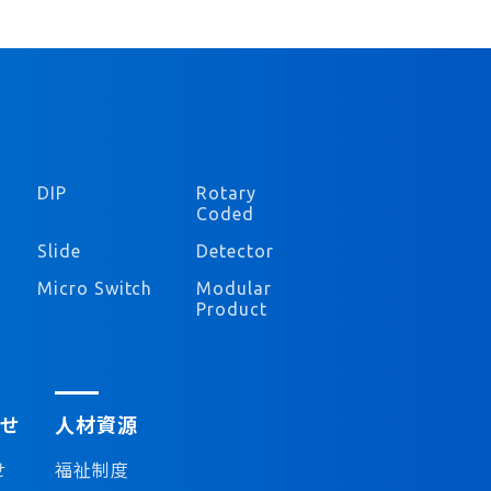
DIP
Rotary
Coded
Slide
Detector
Micro Switch
Modular
Product
せ
人材資源
せ
福祉制度