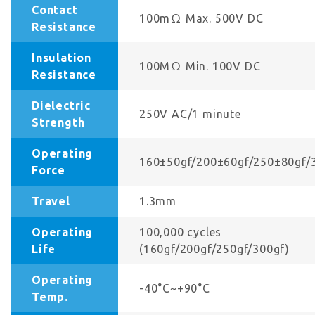
Contact
100mΩ Max. 500V DC
Resistance
Insulation
100MΩ Min. 100V DC
Resistance
Dielectric
250V AC/1 minute
Strength
Operating
160±50gf/200±60gf/250±80gf/
Force
Travel
1.3mm
Operating
100,000 cycles
Life
(160gf/200gf/250gf/300gf)
Operating
-40°C~+90°C
Temp.