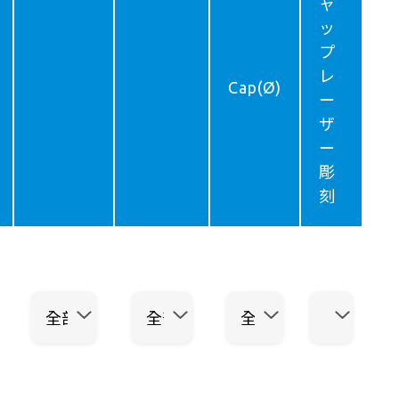
ャ
ッ
プ
レ
Cap(Ø)
ー
ザ
ー
彫
刻