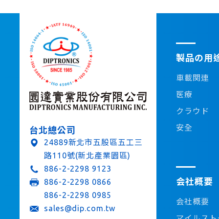
製品の用
車載関連
医療
クラウド
安全
台北總公司
24889新北市五股區五工三
路110號(新北產業園區)
886-2-2298 9123
会社概要
886-2-2298 0866
886-2-2298 0985
会社概要
sales@dip.com.tw
マイルスト