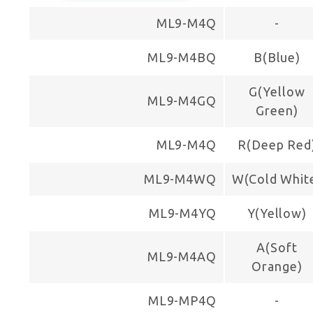
ML9-M4Q
-
ML9-M4BQ
B(Blue)
G(Yellow
ML9-M4GQ
Green)
ML9-M4Q
R(Deep Red
ML9-M4WQ
W(Cold Whit
ML9-M4YQ
Y(Yellow)
A(Soft
ML9-M4AQ
Orange)
ML9-MP4Q
-