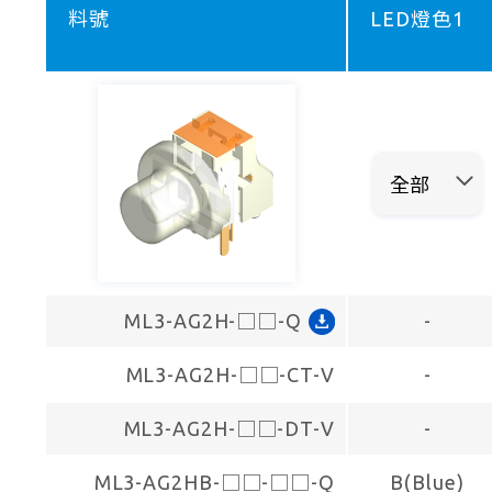
料號
LED燈色1
ML3-AG2H-□□-Q
-
ML3-AG2H-□□-CT-V
-
ML3-AG2H-□□-DT-V
-
ML3-AG2HB-□□-□□-Q
B(Blue)