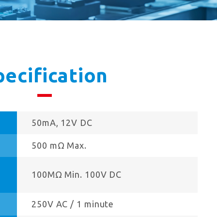
pecification
50mA, 12V DC
500 mΩ Max.
100MΩ Min. 100V DC
250V AC / 1 minute