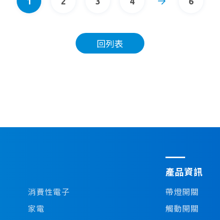
1
2
3
4
6
回列表
產品資訊
消費性電子
帶燈開關
家電
觸動開關