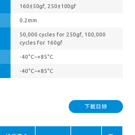
160±50gf, 250±100gf
0.2mm
50,000 cycles for 250gf, 100,000
cycles for 160gf
-40°C~+85°C
-40°C~+85°C
下載目錄