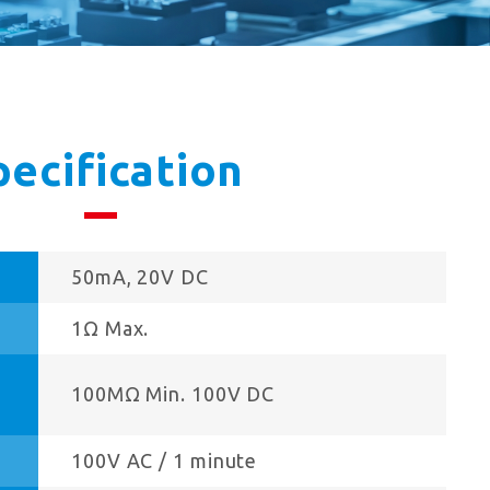
pecification
50mA, 20V DC
1Ω Max.
100MΩ Min. 100V DC
100V AC / 1 minute