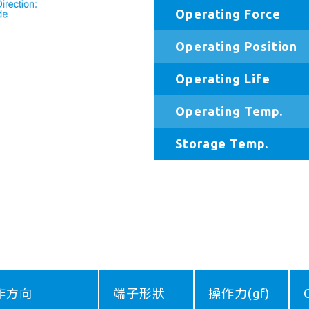
Operating Force
Operating Position
Operating Life
Operating Temp.
Storage Temp.
作方向
端子形狀
操作力(gf)