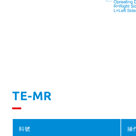
TE-MR
料號
操