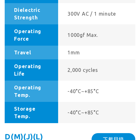
Dielectric
300V AC / 1 minute
Strength
Operating
1000gf Max.
Force
Travel
1mm
Operating
2,000 cycles
Life
Operating
-40°C~+85°C
Temp.
Storage
-40°C~+85°C
Temp.
D(M)(J)(L)
下載目錄