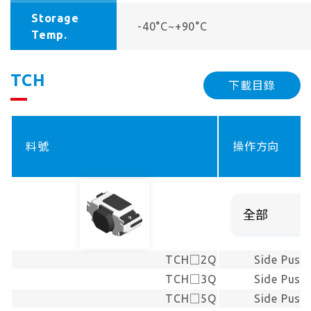
Storage
-40°C~+90°C
Temp.
TCH
下載目錄
料號
操作方向
TCH□2Q
Side Push
TCH□3Q
Side Push
TCH□5Q
Side Push