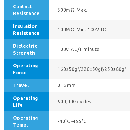
Contact
500mΩ Max.
Resistance
Insulation
100MΩ Min. 100V DC
Resistance
Dielectric
100V AC/1 minute
Strength
Operating
160±50gf/220±50gf/250±80gf
Force
Travel
0.15mm
Operating
600,000 cycles
Life
Operating
-40°C~+85°C
Temp.