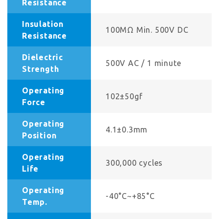
Resistance
Insulation
100MΩ Min. 500V DC
Resistance
Dielectric
500V AC / 1 minute
Strength
Operating
102±50gf
Force
Operating
4.1±0.3mm
Position
Operating
300,000 cycles
Life
Operating
-40°C~+85°C
Temp.