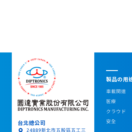
製品の用
車載関連
医療
クラウド
安全
台北總公司
24889新北市五股區五工三