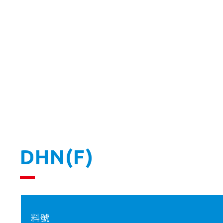
DHN(F)
料號