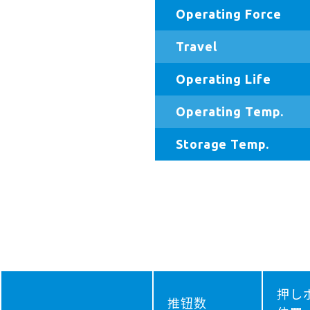
Operating Force
Travel
Operating Life
Operating Temp.
Storage Temp.
押し
推钮数