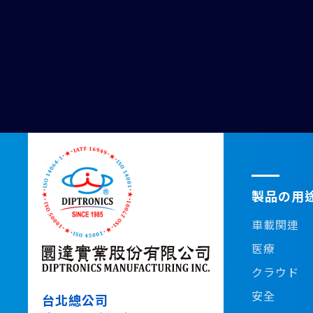
製品の用
車載関連
医療
クラウド
安全
台北總公司