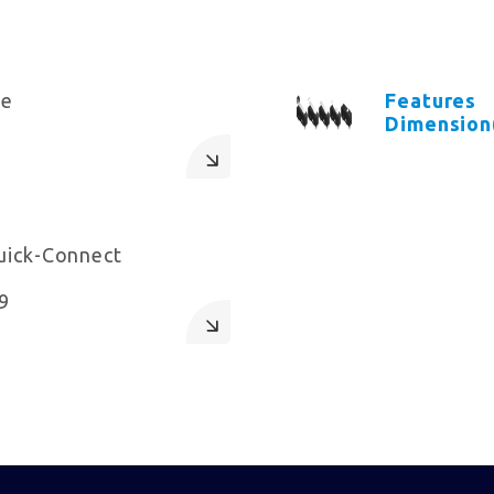
le
Features
Dimension
uick-Connect
9