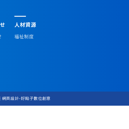
せ
人材資源
せ
福祉制度
任
網頁設計-好點子數位創意