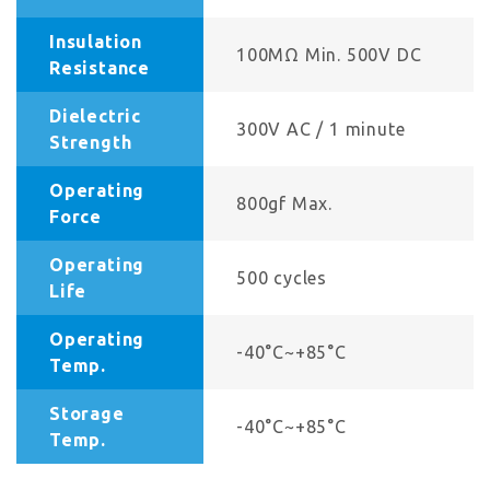
Insulation
100MΩ Min. 500V DC
Resistance
Dielectric
300V AC / 1 minute
Strength
Operating
800gf Max.
Force
Operating
500 cycles
Life
Operating
-40°C~+85°C
Temp.
Storage
-40°C~+85°C
Temp.