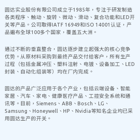
圆达实业股份有限公司成立于1985年，专注于研发制造
各类程序、触动、旋转、微动、滑动、复合功能和LED开
关等产品。公司取得IATF 16949和ISO 14001认证，产
品遍布全球100多个国家，覆盖五大洲。
通过不断的垂直整合，圆达逐步建立起强大的核心竞争
优势。从原材料采购到最终产品交付给客户，所有生产
过程（包括金属冲压、塑料注射、电镀、设备加工、LED
封装、自动化组装等）均在厂内完成。
圆达的产品广泛应用于各个产业，包括云端设备、智能
家居、汽车、家电、健康医疗产品、工控安全系统和通
讯等。目前，Siemens、ABB、Bosch、LG、
Samsung、Honeywell、HP、Nvidia等知名企业均已采
用圆达生产的开关。