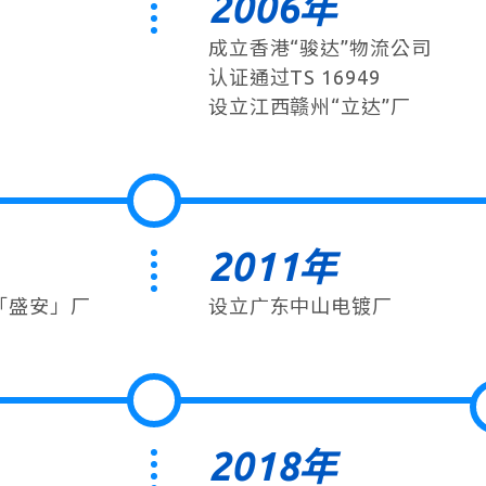
2006年
成立香港“骏达”物流公司
认证通过TS 16949
设立江西赣州“立达”厂
2011年
「盛安」厂
设立广东中山电镀厂
2018年