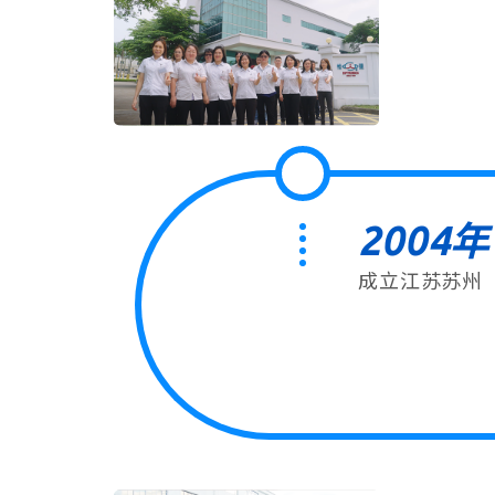
2004年
成立江苏苏州