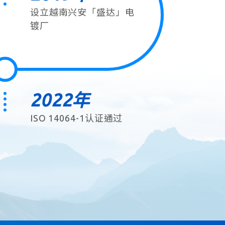
设立越南兴安「盛达」电
镀厂
2022年
ISO 14064-1认证通过