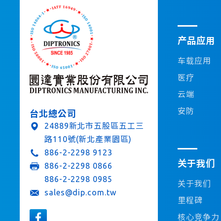
产品应用
车载应用
医疗
云端
安防
台北總公司
24889新北市五股區五工三
路110號(新北產業園區)
886-2-2298 9123
关于我们
886-2-2298 0866
886-2-2298 0985
关于我们
sales@dip.com.tw
里程碑
核心竞争力