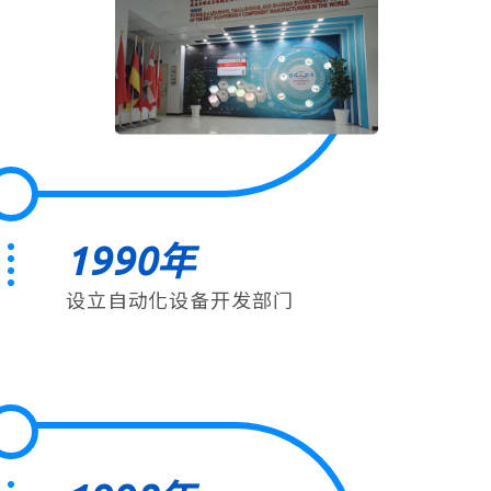
1990年
设立自动化设备开发部门