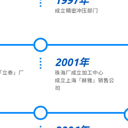
1997年
成立精密冲压部门
2001年
「立泰」厂
珠海厂成立加工中心
成立上海「赫雅」销售公
司