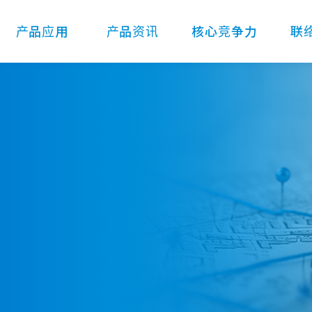
产品应用
产品资讯
核心竞争力
联